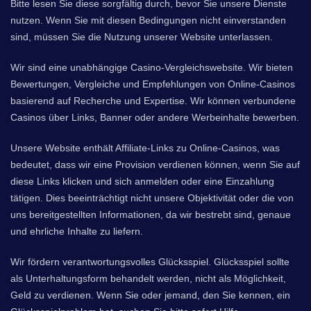
Bitte lesen Sie diese sorgfältig durch, bevor Sie unsere Dienste
nutzen. Wenn Sie mit diesen Bedingungen nicht einverstanden
sind, müssen Sie die Nutzung unserer Website unterlassen.
Wir sind eine unabhängige Casino-Vergleichswebsite. Wir bieten
Bewertungen, Vergleiche und Empfehlungen von Online-Casinos
basierend auf Recherche und Expertise. Wir können verbundene
Casinos über Links, Banner oder andere Werbeinhalte bewerben.
Unsere Website enthält Affiliate-Links zu Online-Casinos, was
bedeutet, dass wir eine Provision verdienen können, wenn Sie auf
diese Links klicken und sich anmelden oder eine Einzahlung
tätigen. Dies beeinträchtigt nicht unsere Objektivität oder die von
uns bereitgestellten Informationen, da wir bestrebt sind, genaue
und ehrliche Inhalte zu liefern.
Wir fördern verantwortungsvolles Glücksspiel. Glücksspiel sollte
als Unterhaltungsform behandelt werden, nicht als Möglichkeit,
Geld zu verdienen. Wenn Sie oder jemand, den Sie kennen, ein