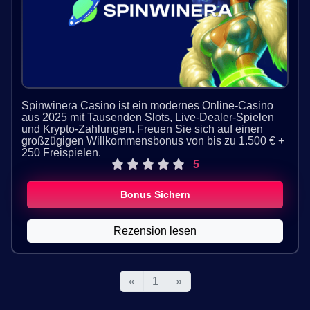
Spinwinera Casino ist ein modernes Online-Casino
aus 2025 mit Tausenden Slots, Live-Dealer-Spielen
und Krypto-Zahlungen. Freuen Sie sich auf einen
großzügigen Willkommensbonus von bis zu 1.500 € +
250 Freispielen.
5
Bonus Sichern
Rezension lesen
«
1
»