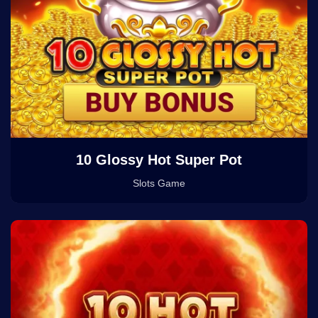
10 Glossy Hot Super Pot
Slots Game