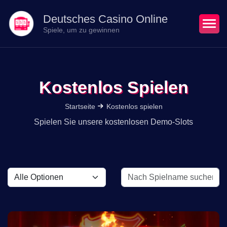
Deutsches Casino Online
Spiele, um zu gewinnen
Kostenlos Spielen
Startseite
Kostenlos spielen
Spielen Sie unsere kostenlosen Demo-Slots