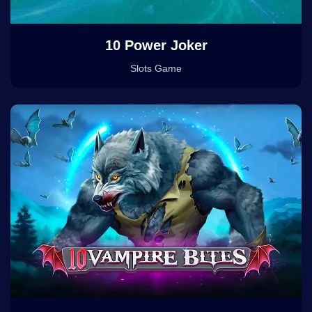
10 Power Joker
Slots Game