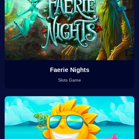
Faerie Nights
Slots Game