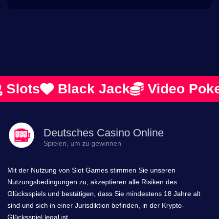
lots
Black Jack
Video Poker
Deutsches Casino Online
Spielen, um zu gewinnen
Mit der Nutzung von Slot Games stimmen Sie unseren
Nutzungsbedingungen zu, akzeptieren alle Risiken des
Glücksspiels und bestätigen, dass Sie mindestens 18 Jahre alt
sind und sich in einer Jurisdiktion befinden, in der Krypto-
Glücksspiel legal ist.