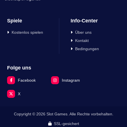
Spiele
Info-Center
Kostenlos spielen
Über uns
Kontakt
Bedingungen
Folge uns
Facebook
Instagram
X
Copyright © 2026 Slot Games. Alle Rechte vorbehalten.
SSL-gesichert