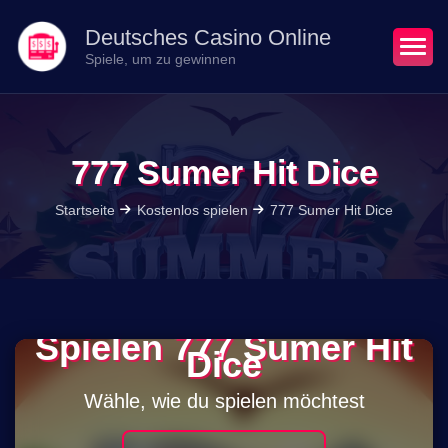
Deutsches Casino Online
Spiele, um zu gewinnen
777 Sumer Hit Dice
Startseite
Kostenlos spielen
777 Sumer Hit Dice
Spielen 777 Sumer Hit
Dice
Wähle, wie du spielen möchtest