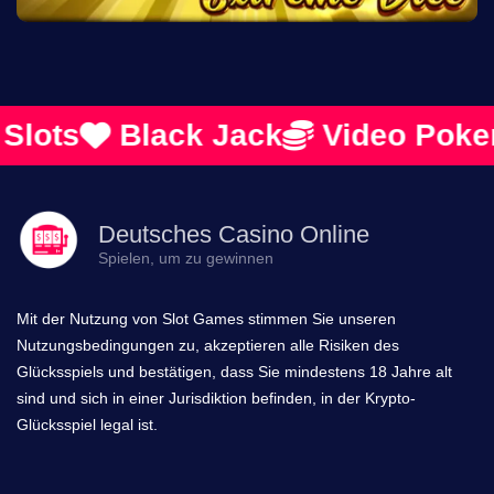
ots
Black Jack
Video Poker
Deutsches Casino Online
Spielen, um zu gewinnen
Mit der Nutzung von Slot Games stimmen Sie unseren
Nutzungsbedingungen zu, akzeptieren alle Risiken des
Glücksspiels und bestätigen, dass Sie mindestens 18 Jahre alt
sind und sich in einer Jurisdiktion befinden, in der Krypto-
Glücksspiel legal ist.