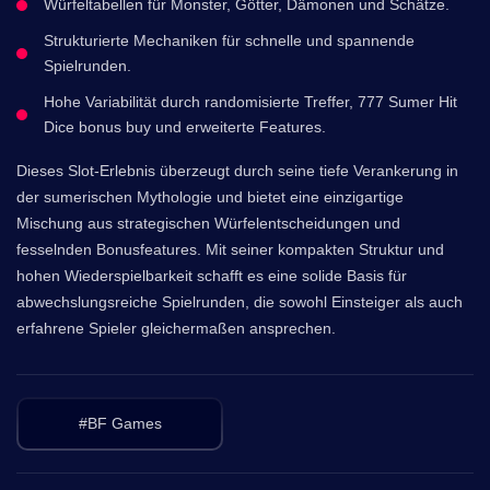
Würfeltabellen für Monster, Götter, Dämonen und Schätze.
Strukturierte Mechaniken für schnelle und spannende
Spielrunden.
Hohe Variabilität durch randomisierte Treffer, 777 Sumer Hit
Dice bonus buy und erweiterte Features.
Dieses Slot-Erlebnis überzeugt durch seine tiefe Verankerung in
der sumerischen Mythologie und bietet eine einzigartige
Mischung aus strategischen Würfelentscheidungen und
fesselnden Bonusfeatures. Mit seiner kompakten Struktur und
hohen Wiederspielbarkeit schafft es eine solide Basis für
abwechslungsreiche Spielrunden, die sowohl Einsteiger als auch
erfahrene Spieler gleichermaßen ansprechen.
#BF Games