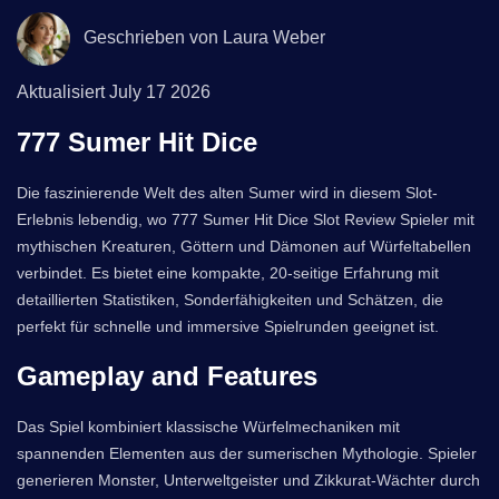
Geschrieben von Laura Weber
Aktualisiert
July 17 2026
777 Sumer Hit Dice
Die faszinierende Welt des alten Sumer wird in diesem Slot-
Erlebnis lebendig, wo 777 Sumer Hit Dice Slot Review Spieler mit
mythischen Kreaturen, Göttern und Dämonen auf Würfeltabellen
verbindet. Es bietet eine kompakte, 20-seitige Erfahrung mit
detaillierten Statistiken, Sonderfähigkeiten und Schätzen, die
perfekt für schnelle und immersive Spielrunden geeignet ist.
Gameplay and Features
Das Spiel kombiniert klassische Würfelmechaniken mit
spannenden Elementen aus der sumerischen Mythologie. Spieler
generieren Monster, Unterweltgeister und Zikkurat-Wächter durch