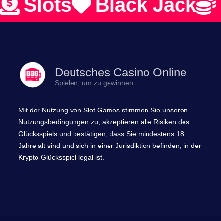
Slots
Black Jack
V
Deutsches Casino Online
Spielen, um zu gewinnen
Mit der Nutzung von Slot Games stimmen Sie unseren
Nutzungsbedingungen zu, akzeptieren alle Risiken des
Glücksspiels und bestätigen, dass Sie mindestens 18
Jahre alt sind und sich in einer Jurisdiktion befinden, in der
Krypto-Glücksspiel legal ist.