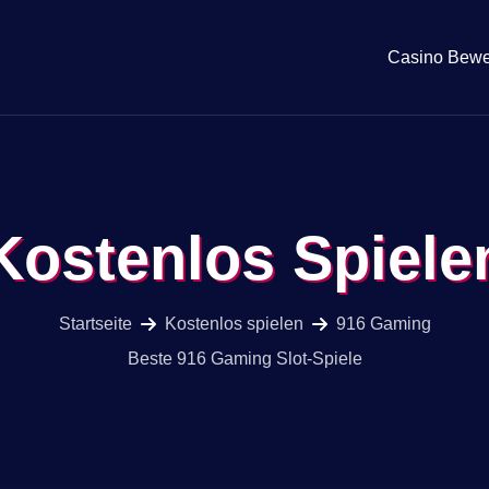
Casino Bewe
Kostenlos Spiele
Startseite
Kostenlos spielen
916 Gaming
Beste 916 Gaming Slot-Spiele