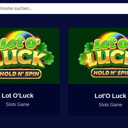
Lot O'Luck
Lot'O Luck
Slots Game
Slots Game