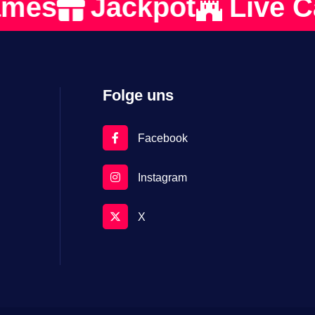
mes
Jackpot
Live Ca
r
Folge uns
Facebook
Instagram
n
X