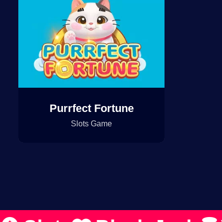
Purrfect Fortune
Slots Game