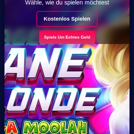
Wähle, wie du spielen möchtest
Kostenlos Spielen
Spiele Um Echtes Geld