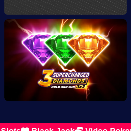
ots
Black Jack
Video Poker