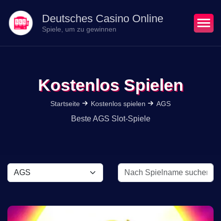
Deutsches Casino Online
Spiele, um zu gewinnen
Kostenlos Spielen
Startseite
Kostenlos spielen
AGS
Beste AGS Slot-Spiele