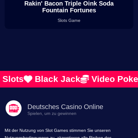
Rakin' Bacon Triple Oink Soda
Fountain Fortunes
Slots Game
lots
Black Jack
Video Poker
Deutsches Casino Online
Spielen, um zu gewinnen
Mit der Nutzung von Slot Games stimmen Sie unseren
Nutzungsbedingungen zu, akzeptieren alle Risiken des