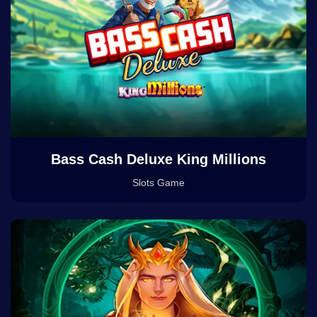
Bass Cash Deluxe King Millions
Slots Game