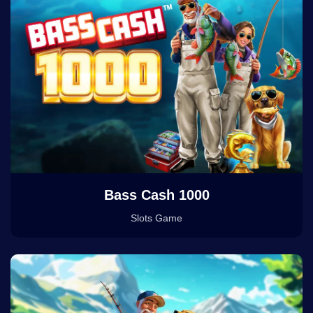
Bass Cash 1000
Slots Game