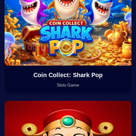
Coin Collect: Shark Pop
Slots Game