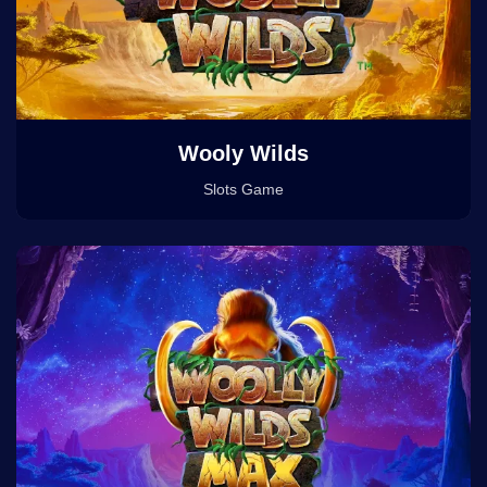
Wooly Wilds
Slots Game