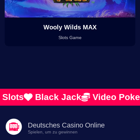
Wooly Wilds MAX
Slots Game
lots
Black Jack
Video Poker
Deutsches Casino Online
Spielen, um zu gewinnen