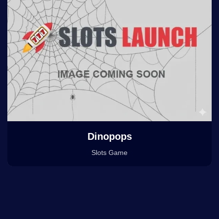
Dinopops
Slots Game