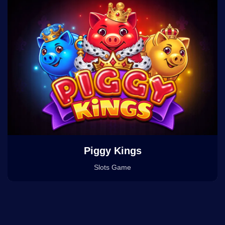
Piggy Kings
Slots Game