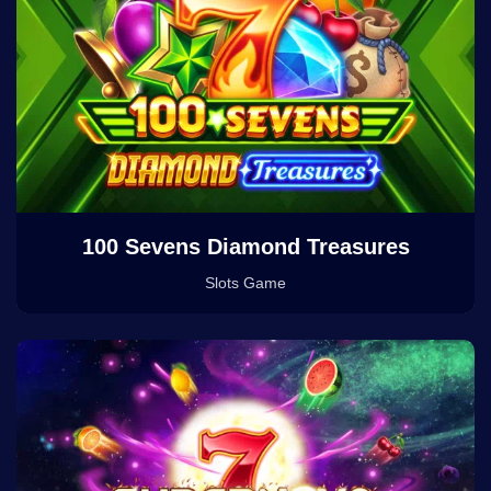
100 Sevens Diamond Treasures
Slots Game