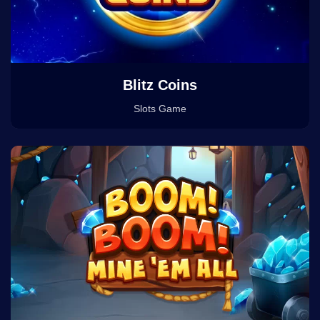
Blitz Coins
Slots Game