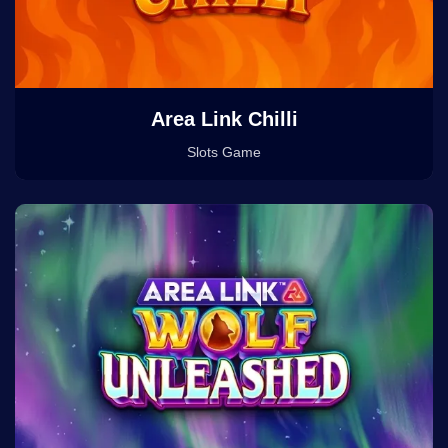
Area Link Chilli
Slots Game