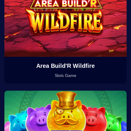
Area Build'R Wildfire
Slots Game