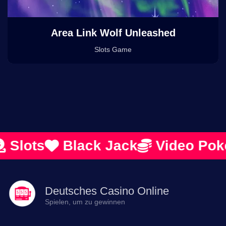
Area Link Wolf Unleashed
Slots Game
Slots
Black Jack
Video Poke
Deutsches Casino Online
Spielen, um zu gewinnen