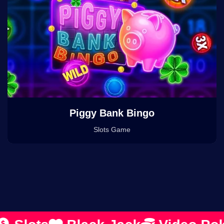
Piggy Bank Bingo
Slots Game