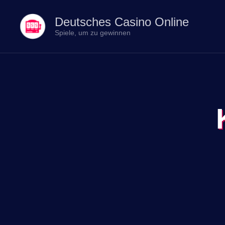
Deutsches Casino Online
Spiele, um zu gewinnen