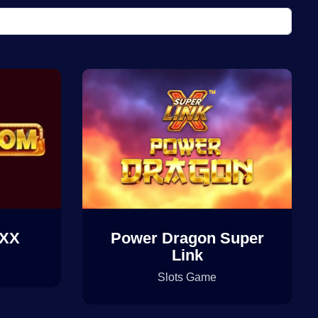
XXX
Power Dragon Super
Link
Slots Game