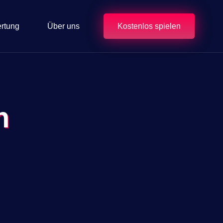
rtung
Über uns
Kostenlos spielen
n