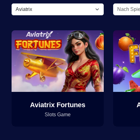
Aviatrix Fortunes
A
Slots Game