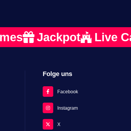
mes
Jackpot
Live Ca
r
Folge uns
Facebook
Instagram
n
X