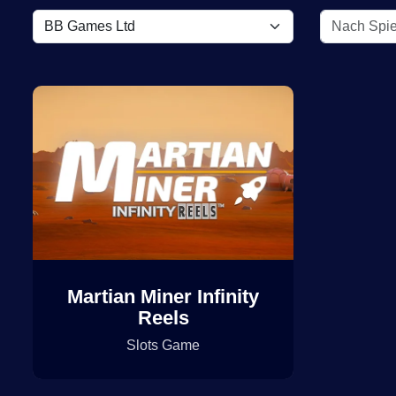
Martian Miner Infinity
Reels
Slots Game