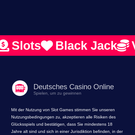
Slots
Black Jack
V
Deutsches Casino Online
Spielen, um zu gewinnen
Mit der Nutzung von Slot Games stimmen Sie unseren
Nutzungsbedingungen zu, akzeptieren alle Risiken des
Glücksspiels und bestätigen, dass Sie mindestens 18
Jahre alt sind und sich in einer Jurisdiktion befinden, in der