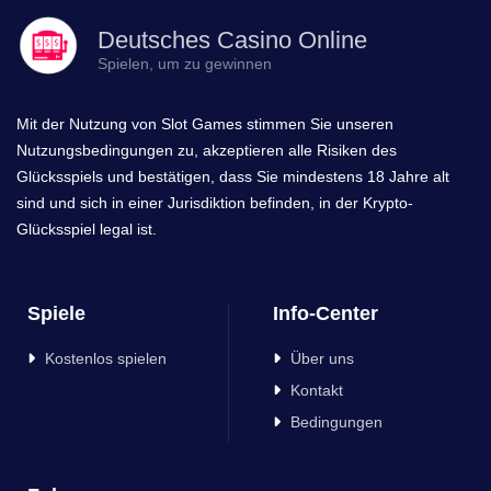
Deutsches Casino Online
Spielen, um zu gewinnen
Mit der Nutzung von Slot Games stimmen Sie unseren
Nutzungsbedingungen zu, akzeptieren alle Risiken des
Glücksspiels und bestätigen, dass Sie mindestens 18 Jahre alt
sind und sich in einer Jurisdiktion befinden, in der Krypto-
Glücksspiel legal ist.
Spiele
Info-Center
Kostenlos spielen
Über uns
Kontakt
Bedingungen