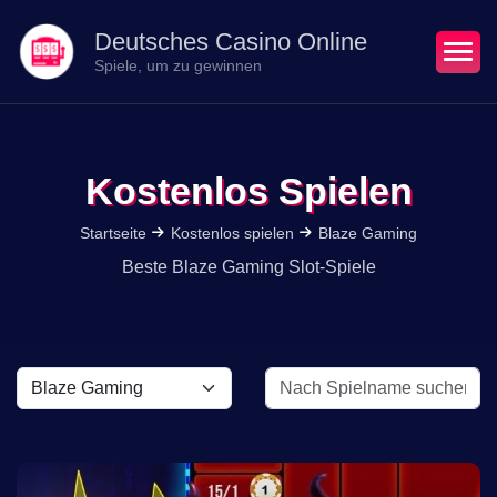
Deutsches Casino Online
Spiele, um zu gewinnen
Kostenlos Spielen
Startseite
Kostenlos spielen
Blaze Gaming
Beste Blaze Gaming Slot-Spiele