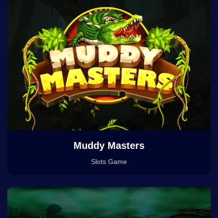
Muddy Masters
Slots Game