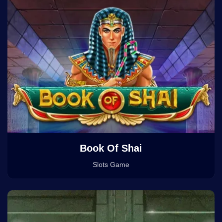
Book Of Shai
Slots Game