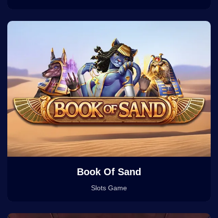
Book Of Sand
Slots Game