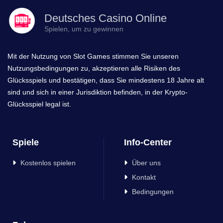
Deutsches Casino Online
Spielen, um zu gewinnen
Mit der Nutzung von Slot Games stimmen Sie unseren
Nutzungsbedingungen zu, akzeptieren alle Risiken des
Glücksspiels und bestätigen, dass Sie mindestens 18 Jahre alt
sind und sich in einer Jurisdiktion befinden, in der Krypto-
Glücksspiel legal ist.
Spiele
Info-Center
Kostenlos spielen
Über uns
Kontakt
Bedingungen