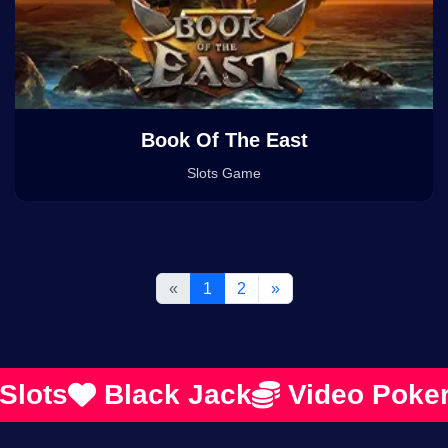
Book Of The East
Slots Game
«
1
2
»
s
Black Jack
Video Poker