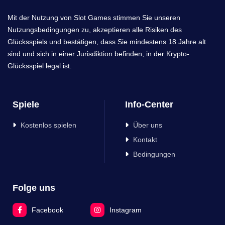
Mit der Nutzung von Slot Games stimmen Sie unseren
Nutzungsbedingungen zu, akzeptieren alle Risiken des
Glücksspiels und bestätigen, dass Sie mindestens 18 Jahre alt
sind und sich in einer Jurisdiktion befinden, in der Krypto-
Glücksspiel legal ist.
Spiele
Info-Center
Kostenlos spielen
Über uns
Kontakt
Bedingungen
Folge uns
Facebook
Instagram