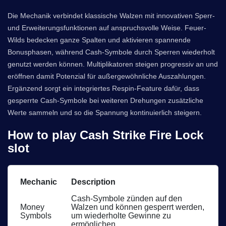
Die Mechanik verbindet klassische Walzen mit innovativen Sperr-
und Erweiterungsfunktionen auf anspruchsvolle Weise. Feuer-
Wilds bedecken ganze Spalten und aktivieren spannende
Bonusphasen, während Cash-Symbole durch Sperren wiederholt
genutzt werden können. Multiplikatoren steigen progressiv an und
eröffnen damit Potenzial für außergewöhnliche Auszahlungen.
Ergänzend sorgt ein integriertes Respin-Feature dafür, dass
gesperrte Cash-Symbole bei weiteren Drehungen zusätzliche
Werte sammeln und so die Spannung kontinuierlich steigern.
How to play Cash Strike Fire Lock
slot
Mechanic
Description
Cash-Symbole zünden auf den
Money
Walzen und können gesperrt werden,
Symbols
um wiederholte Gewinne zu
ermöglichen.