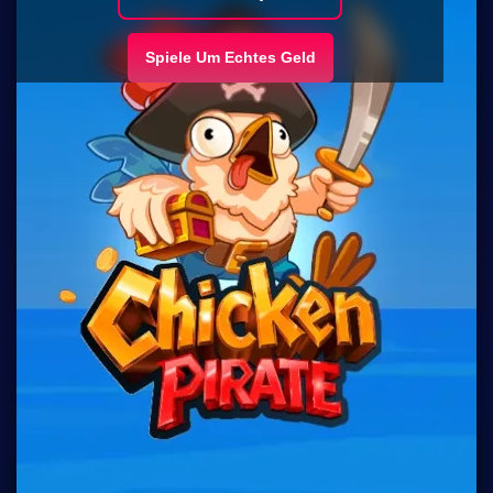
Spiele Um Echtes Geld