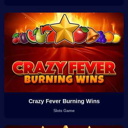
Crazy Fever Burning Wins
Slots Game