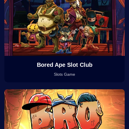
Bored Ape Slot Club
Slots Game