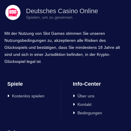
Deutsches Casino Online
Spielen, um zu gewinnen
Mit der Nutzung von Slot Games stimmen Sie unseren
Nutzungsbedingungen zu, akzeptieren alle Risiken des
Glücksspiels und bestätigen, dass Sie mindestens 18 Jahre alt
sind und sich in einer Jurisdiktion befinden, in der Krypto-
Glücksspiel legal ist.
Spiele
Info-Center
Kostenlos spielen
Über uns
Kontakt
Bedingungen