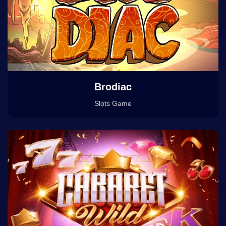
Brodiac
Slots Game