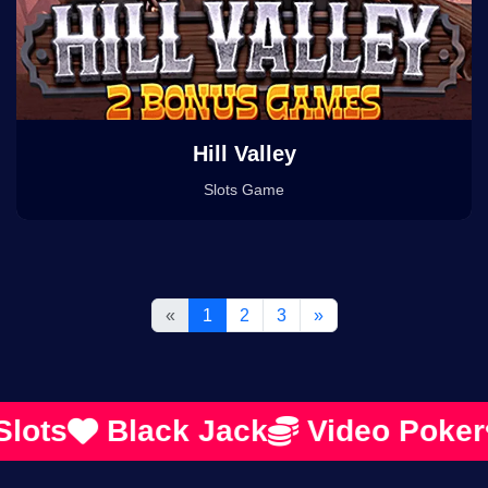
Hill Valley
Slots Game
«
1
2
3
»
s
Black Jack
Video Poker