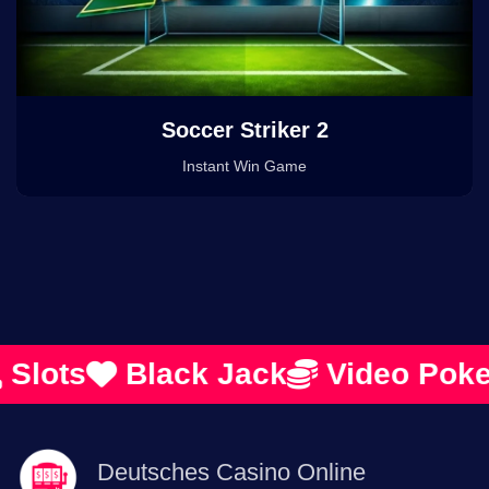
Soccer Striker 2
Instant Win Game
Slots
Black Jack
Video Poker
Deutsches Casino Online