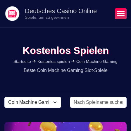
Deutsches Casino Online
Spiele, um zu gewinnen
Kostenlos Spielen
Startseite
Kostenlos spielen
Coin Machine Gaming
Beste Coin Machine Gaming Slot-Spiele