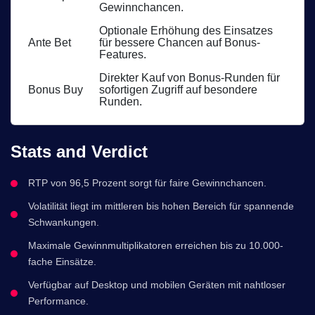
Gewinnchancen.
Optionale Erhöhung des Einsatzes
Ante Bet
für bessere Chancen auf Bonus-
Features.
Direkter Kauf von Bonus-Runden für
Bonus Buy
sofortigen Zugriff auf besondere
Runden.
Stats and Verdict
RTP von 96,5 Prozent sorgt für faire Gewinnchancen.
Volatilität liegt im mittleren bis hohen Bereich für spannende
Schwankungen.
Maximale Gewinnmultiplikatoren erreichen bis zu 10.000-
fache Einsätze.
Verfügbar auf Desktop und mobilen Geräten mit nahtloser
Performance.