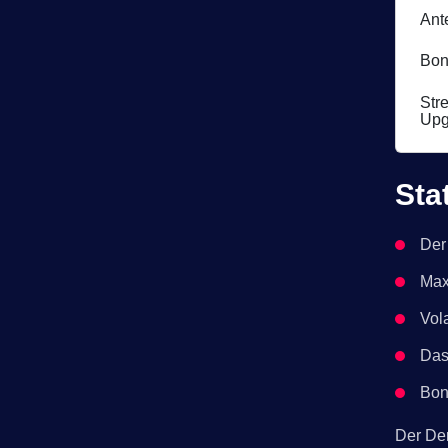
Ant
Bon
Str
Upg
Sta
Der
Max
Vola
Das 
Bon
Der Der