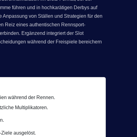
amme führen und in hochkarätigen Derbys auf
 Anpassung von Ställen und Strategien für den
en Reiz eines authentischen Rennsport-
binden. Ergänzend integriert der Slot
scheidungen während der Freispiele bereichern
mien während der Rennen.
liche Multiplikatoren.
n.
Ziele ausgelöst.