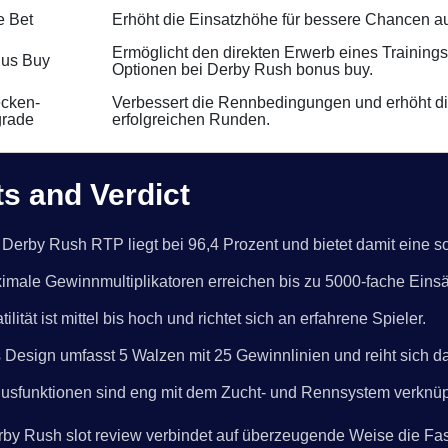
e Bet
Erhöht die Einsatzhöhe für bessere Chancen a
Ermöglicht den direkten Erwerb eines Training
us Buy
Optionen bei Derby Rush bonus buy.
ecken-
Verbessert die Rennbedingungen und erhöht d
rade
erfolgreichen Runden.
ts and Verdict
 Derby Rush RTP liegt bei 96,4 Prozent und bietet damit eine 
imale Gewinnmultiplikatoren erreichen bis zu 5000-fache Einsä
tilität ist mittel bis hoch und richtet sich an erfahrene Spieler.
Design umfasst 5 Walzen mit 25 Gewinnlinien und reiht sich dami
usfunktionen sind eng mit dem Zucht- und Rennsystem verknüpf
by Rush slot review verbindet auf überzeugende Weise die Fas