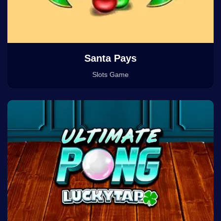
Santa Pays
Slots Game