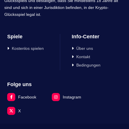
Glücksspiels und bestätigen, dass Sie mindestens 18 Jahre alt
sind und sich in einer Jurisdiktion befinden, in der Krypto-
Glücksspiel legal ist.
Spiele
Info-Center
Kostenlos spielen
Über uns
Kontakt
Bedingungen
Folge uns
Facebook
Instagram
X