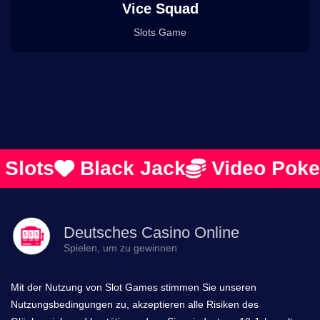
Vice Squad
Slots Game
lots
Black Jack
Video Poker
Deutsches Casino Online
Spielen, um zu gewinnen
Mit der Nutzung von Slot Games stimmen Sie unseren
Nutzungsbedingungen zu, akzeptieren alle Risiken des