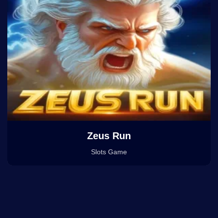
Zeus Run
Slots Game