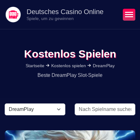
Deutsches Casino Online
Spiele, um zu gewinnen
Kostenlos Spielen
Startseite
Kostenlos spielen
DreamPlay
Beste DreamPlay Slot-Spiele