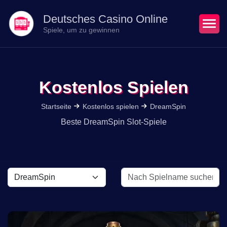
Deutsches Casino Online
Spiele, um zu gewinnen
Kostenlos Spielen
Startseite
Kostenlos spielen
DreamSpin
Beste DreamSpin Slot-Spiele