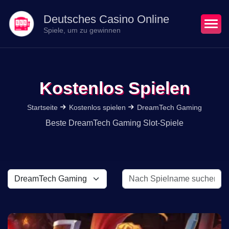
Deutsches Casino Online
Spiele, um zu gewinnen
Kostenlos Spielen
Startseite
Kostenlos spielen
DreamTech Gaming
Beste DreamTech Gaming Slot-Spiele