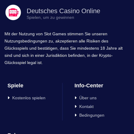
Deutsches Casino Online
Spielen, um zu gewinnen
Mit der Nutzung von Slot Games stimmen Sie unseren
Nutzungsbedingungen zu, akzeptieren alle Risiken des
Glücksspiels und bestätigen, dass Sie mindestens 18 Jahre alt
sind und sich in einer Jurisdiktion befinden, in der Krypto-
Glücksspiel legal ist.
Spiele
Info-Center
Kostenlos spielen
Über uns
Kontakt
Bedingungen