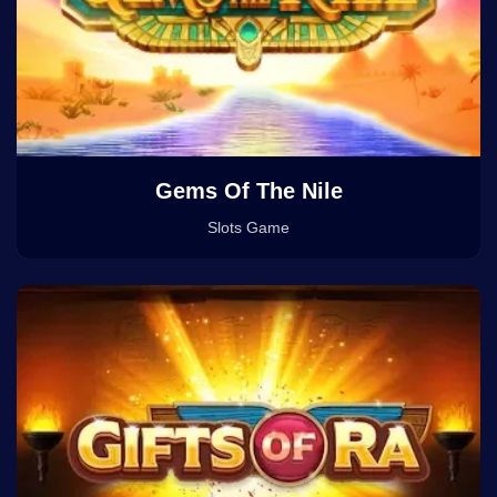
Gems Of The Nile
Slots Game