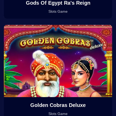
Gods Of Egypt Ra's Reign
Slots Game
Golden Cobras Deluxe
Slots Game