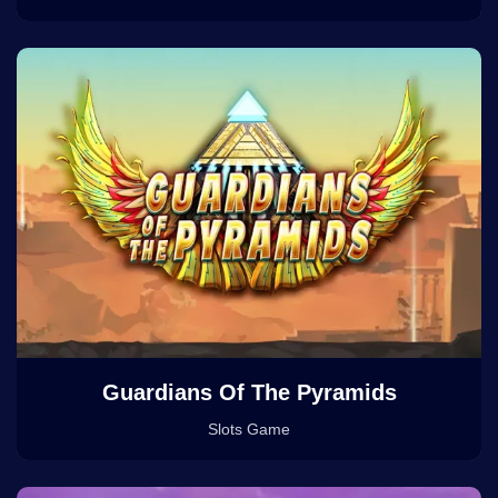
Guardians Of The Pyramids
Slots Game