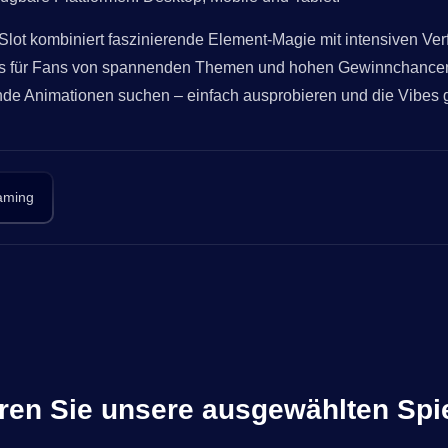
Slot kombiniert faszinierende Element-Magie mit intensiven Verf
s für Fans von spannenden Themen und hohen Gewinnchancen. 
nde Animationen suchen – einfach ausprobieren und die Vibes 
ming
ren Sie unsere ausgewählten Spi