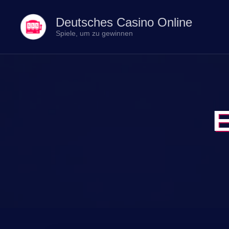
Deutsches Casino Online
Spiele, um zu gewinnen
E