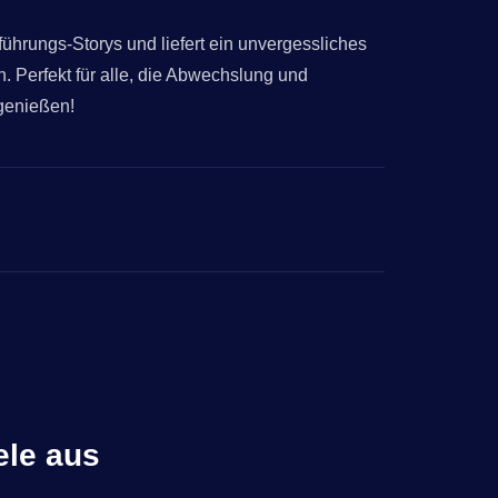
ührungs-Storys und liefert ein unvergessliches
Perfekt für alle, die Abwechslung und
genießen!
ele aus