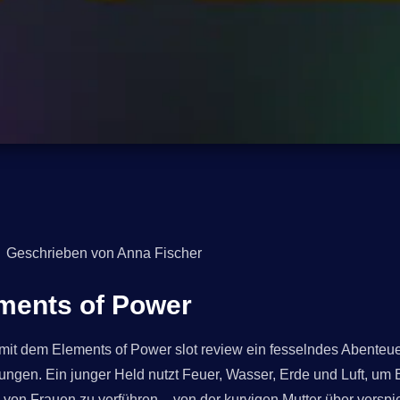
Geschrieben von Anna Fischer
ments of Power
mit dem Elements of Power slot review ein fesselndes Abente
ungen. Ein junger Held nutzt Feuer, Wasser, Erde und Luft, um
von Frauen zu verführen – von der kurvigen Mutter über verspie