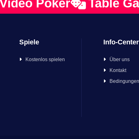
ideo Poker
Table Ga
Spiele
Info-Cente
Kostenlos spielen
Über uns
Kontakt
Bedingunge