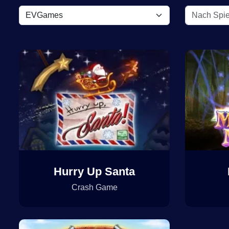
Hurry Up Santa
Crash Game