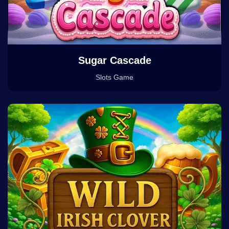
Sugar Cascade
Slots Game