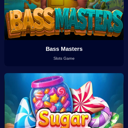
Bass Masters
Slots Game