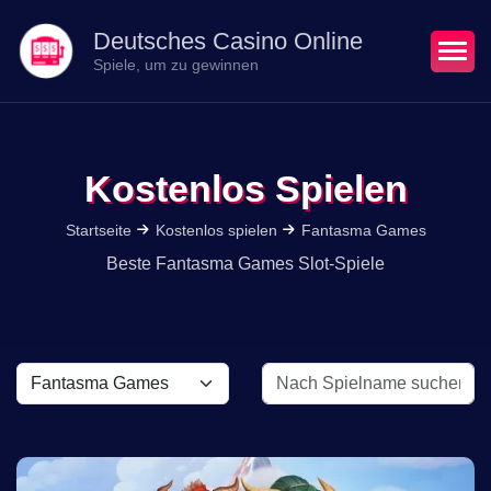
Deutsches Casino Online
Spiele, um zu gewinnen
Kostenlos Spielen
Startseite
Kostenlos spielen
Fantasma Games
Beste Fantasma Games Slot-Spiele