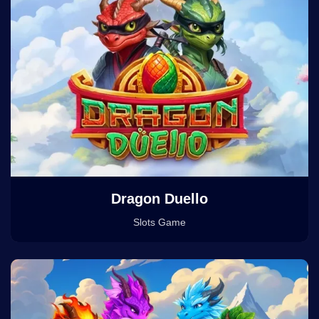
Dragon Duello
Slots Game