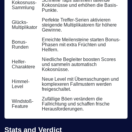
Schnelle Taps sammeln fallende
Kokosnuss-
Kokosnüsse und erhöhen die Basis-
Sammlung
Punkte.
Perfekte Treffer-Serien aktivieren
Glücks-
steigende Multiplikatoren für höhere
Multiplikator
Gewinne.
Erreichte Meilensteine starten Bonus-
Bonus-
Phasen mit extra Früchten und
Runden
Helfern.
Niedliche Begleiter boosten Scores
Helfer-
und sammeln automatisch
Charaktere
Kokosnüsse.
Neue Level mit Überraschungen und
Himmel-
komplexeren Fallmustern werden
Level
freigeschaltet.
Zufällige Böen verändern die
Windstoß-
Fallrichtung und schaffen frische
Feature
Herausforderungen.
Stats and Verdict