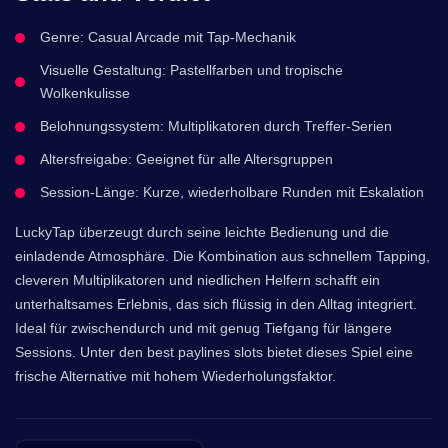
Genre: Casual Arcade mit Tap-Mechanik
Visuelle Gestaltung: Pastellfarben und tropische
Wolkenkulisse
Belohnungssystem: Multiplikatoren durch Treffer-Serien
Altersfreigabe: Geeignet für alle Altersgruppen
Session-Länge: Kurze, wiederholbare Runden mit Eskalation
LuckyTap überzeugt durch seine leichte Bedienung und die
einladende Atmosphäre. Die Kombination aus schnellem Tapping,
cleveren Multiplikatoren und niedlichen Helfern schafft ein
unterhaltsames Erlebnis, das sich flüssig in den Alltag integriert.
Ideal für zwischendurch und mit genug Tiefgang für längere
Sessions. Unter den best paylines slots bietet dieses Spiel eine
frische Alternative mit hohem Wiederholungsfaktor.