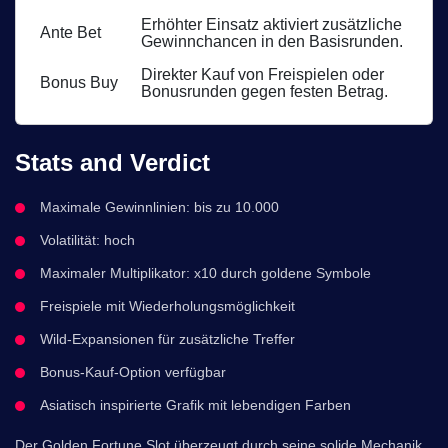
Erhöhter Einsatz aktiviert zusätzliche
Ante Bet
Gewinnchancen in den Basisrunden.
Direkter Kauf von Freispielen oder
Bonus Buy
Bonusrunden gegen festen Betrag.
Stats and Verdict
Maximale Gewinnlinien: bis zu 10.000
Volatilität: hoch
Maximaler Multiplikator: x10 durch goldene Symbole
Freispiele mit Wiederholungsmöglichkeit
Wild-Expansionen für zusätzliche Treffer
Bonus-Kauf-Option verfügbar
Asiatisch inspirierte Grafik mit lebendigen Farben
Der Golden Fortune Slot überzeugt durch seine solide Mechanik