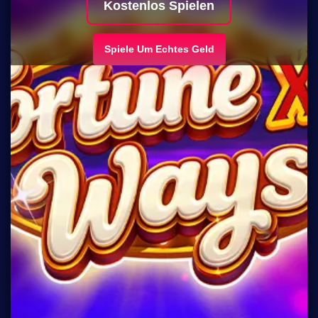
Kostenlos Spielen
Spiele Um Echtes Geld