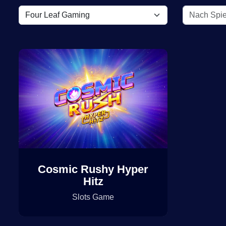
Cosmic Rushy Hyper
Hitz
Slots Game