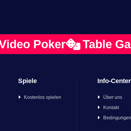
ideo Poker
Table Ga
Spiele
Info-Cente
Kostenlos spielen
Über uns
Kontakt
Bedingunge