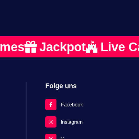
mes
Jackpot
Live Ca
r
Folge uns
Facebook
Instagram
n