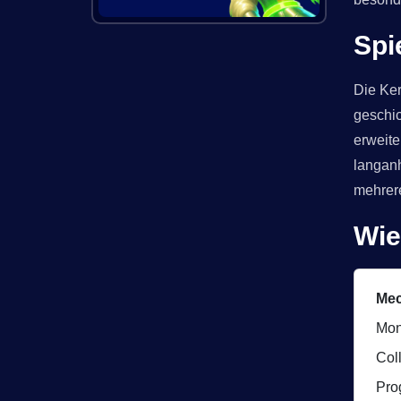
Spi
Die Ker
geschic
erweite
langanh
mehrere
Wie
Mec
Mon
Col
Prog