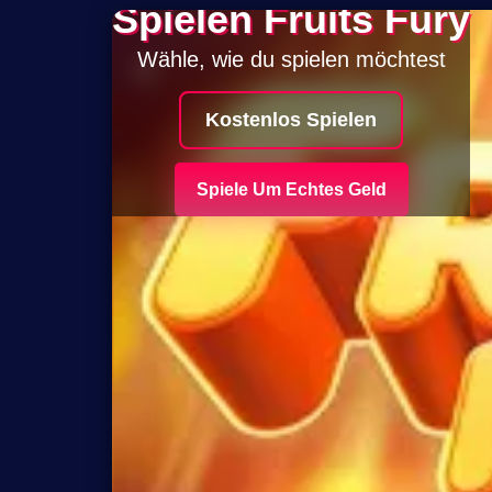
Spielen Fruits Fury
Wähle, wie du spielen möchtest
Kostenlos Spielen
Spiele Um Echtes Geld