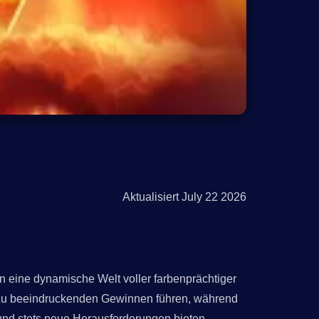
Aktualisiert
July 22 2026
 eine dynamische Welt voller farbenprächtiger
e zu beeindruckenden Gewinnen führen, während
und stets neue Herausforderungen bieten.