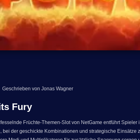
Geschrieben von Jonas Wagner
its Fury
fesselnde Früchte-Themen-Slot von NetGame entführt Spieler in
, bei der geschickte Kombinationen und strategische Einsätz
re Modi und Multiplikatoren für zusätzliche Spannung sorgen 