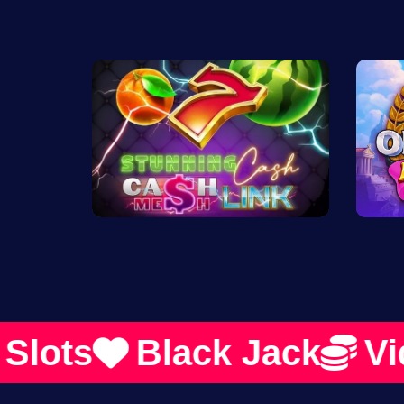
ts
Black Jack
Video