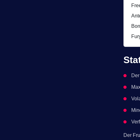
Fre
Ant
Bon
Fur
Sta
Der
Max
Vola
Min
Verf
Der Fru