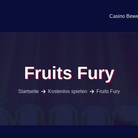
Casino Bewe
Fruits Fury
Startseite
Kostenlos spielen
Fruits Fury