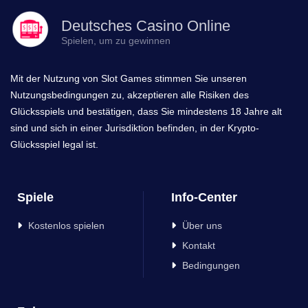
Deutsches Casino Online
Spielen, um zu gewinnen
Mit der Nutzung von Slot Games stimmen Sie unseren
Nutzungsbedingungen zu, akzeptieren alle Risiken des
Glücksspiels und bestätigen, dass Sie mindestens 18 Jahre alt
sind und sich in einer Jurisdiktion befinden, in der Krypto-
Glücksspiel legal ist.
Spiele
Info-Center
Kostenlos spielen
Über uns
Kontakt
Bedingungen