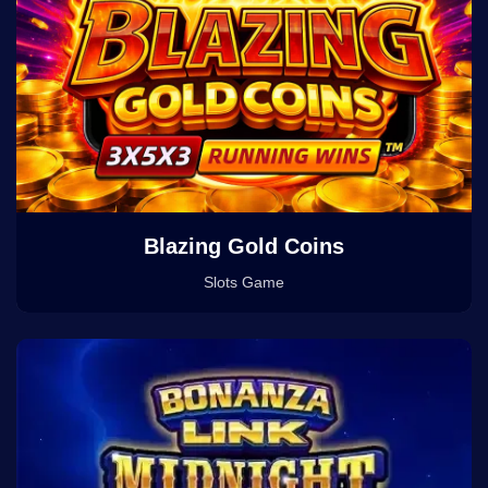
Blazing Gold Coins
Slots Game