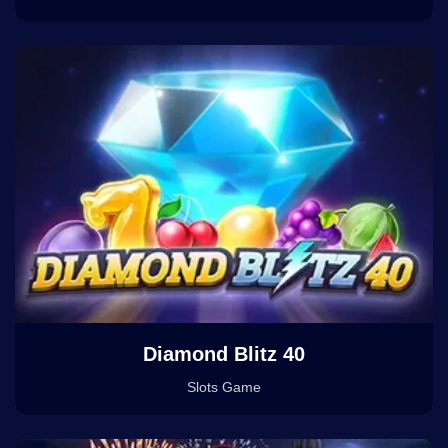
Diamond Blitz 40
Slots Game