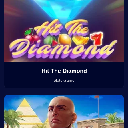
Hit The Diamond
Slots Game