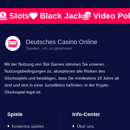
Slots
Black Jack
Video Pok
Deutsches Casino Online
Spielen, um zu gewinnen
Mit der Nutzung von Slot Games stimmen Sie unseren
Nutzungsbedingungen zu, akzeptieren alle Risiken des
Glücksspiels und bestätigen, dass Sie mindestens 18 Jahre alt
sind und sich in einer Jurisdiktion befinden, in der Krypto-
Glücksspiel legal ist.
Spiele
Info-Center
Kostenlos spielen
Über uns