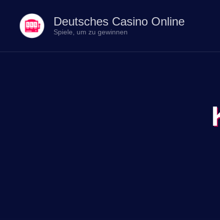
Deutsches Casino Online
Spiele, um zu gewinnen