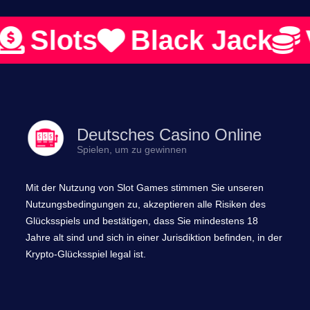
Slots
Black Jack
V
Deutsches Casino Online
Spielen, um zu gewinnen
Mit der Nutzung von Slot Games stimmen Sie unseren
Nutzungsbedingungen zu, akzeptieren alle Risiken des
Glücksspiels und bestätigen, dass Sie mindestens 18
Jahre alt sind und sich in einer Jurisdiktion befinden, in der
Krypto-Glücksspiel legal ist.