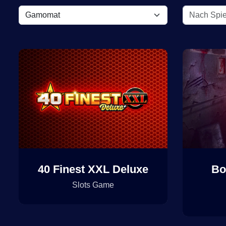
40 Finest XXL Deluxe
Bo
Slots Game