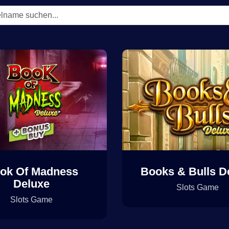
ok Of Madness
Books & Bulls D
Deluxe
Slots Game
Slots Game