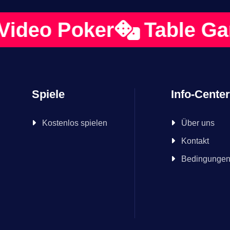
ideo Poker
Table Gam
Spiele
Info-Cente
Kostenlos spielen
Über uns
Kontakt
Bedingunge