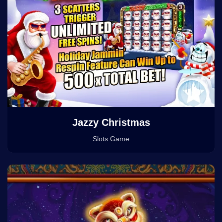
Jazzy Christmas
Slots Game