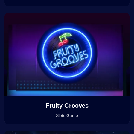
Fruity Grooves
Slots Game