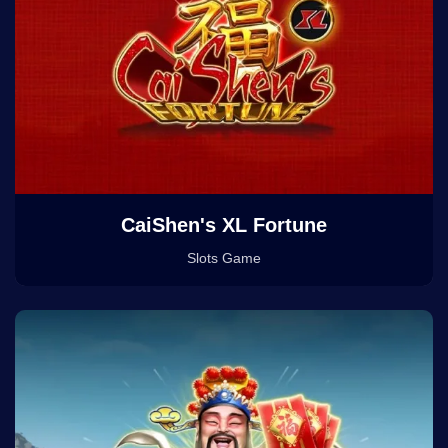
CaiShen's XL Fortune
Slots Game