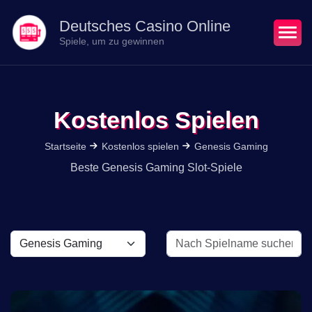
Deutsches Casino Online
Spiele, um zu gewinnen
Kostenlos Spielen
Startseite
Kostenlos spielen
Genesis Gaming
Beste Genesis Gaming Slot-Spiele