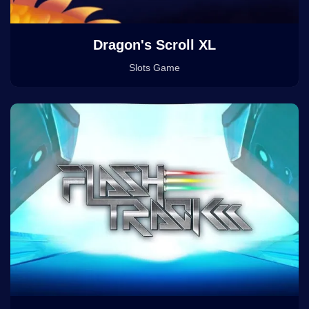
Dragon's Scroll XL
Slots Game