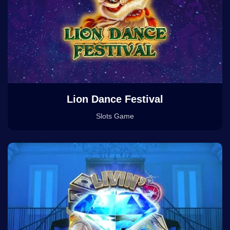
Lion Dance Festival
Slots Game