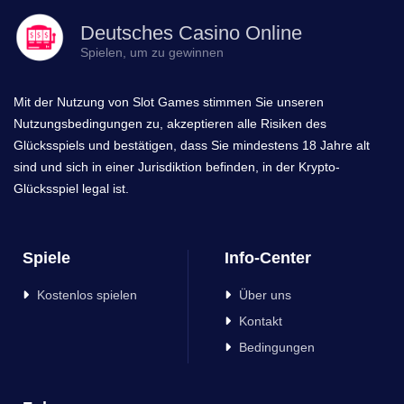
Deutsches Casino Online
Spielen, um zu gewinnen
Mit der Nutzung von Slot Games stimmen Sie unseren
Nutzungsbedingungen zu, akzeptieren alle Risiken des
Glücksspiels und bestätigen, dass Sie mindestens 18 Jahre alt
sind und sich in einer Jurisdiktion befinden, in der Krypto-
Glücksspiel legal ist.
Spiele
Info-Center
Kostenlos spielen
Über uns
Kontakt
Bedingungen