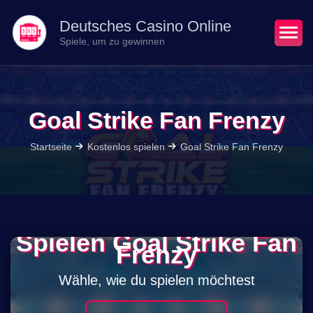
Deutsches Casino Online
Spiele, um zu gewinnen
Goal Strike Fan Frenzy
Startseite
Kostenlos spielen
Goal Strike Fan Frenzy
Spielen Goal Strike Fan
Frenzy
Wähle, wie du spielen möchtest