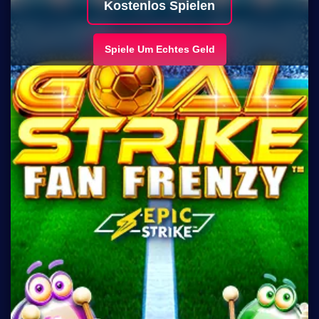
Kostenlos Spielen
Spiele Um Echtes Geld