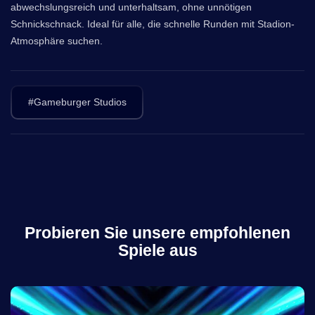
abwechslungsreich und unterhaltsam, ohne unnötigen
Schnickschnack. Ideal für alle, die schnelle Runden mit Stadion-
Atmosphäre suchen.
#Gameburger Studios
Probieren Sie unsere empfohlenen
Spiele aus