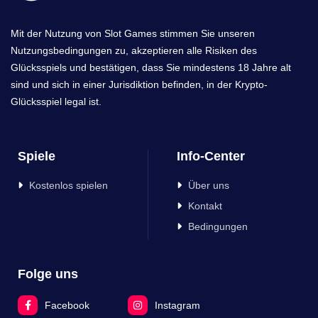
Mit der Nutzung von Slot Games stimmen Sie unseren
Nutzungsbedingungen zu, akzeptieren alle Risiken des
Glücksspiels und bestätigen, dass Sie mindestens 18 Jahre alt
sind und sich in einer Jurisdiktion befinden, in der Krypto-
Glücksspiel legal ist.
Spiele
Info-Center
Kostenlos spielen
Über uns
Kontakt
Bedingungen
Folge uns
Facebook
Instagram