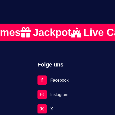
mes
Jackpot
Live C
r
Folge uns
Facebook
Instagram
n
X