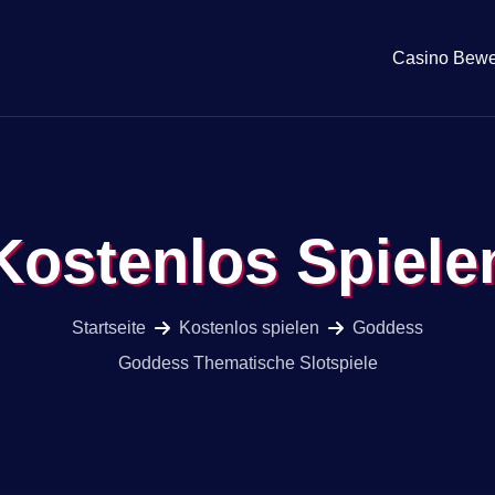
Casino Bewe
Kostenlos Spiele
Startseite
Kostenlos spielen
Goddess
Goddess Thematische Slotspiele