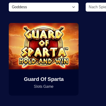
Guard Of Sparta
Slots Game