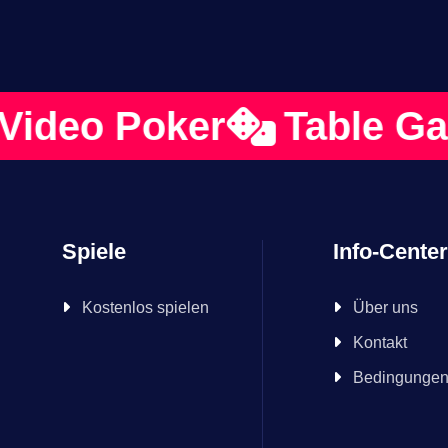
Video Poker
Table Ga
Spiele
Info-Cente
Kostenlos spielen
Über uns
Kontakt
Bedingunge