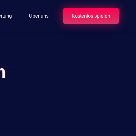
rtung
Über uns
Kostenlos spielen
n