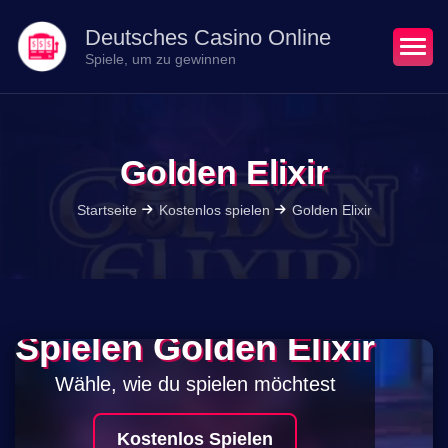
Deutsches Casino Online
Spiele, um zu gewinnen
Golden Elixir
Startseite
Kostenlos spielen
Golden Elixir
Spielen Golden Elixir
Wähle, wie du spielen möchtest
Kostenlos Spielen