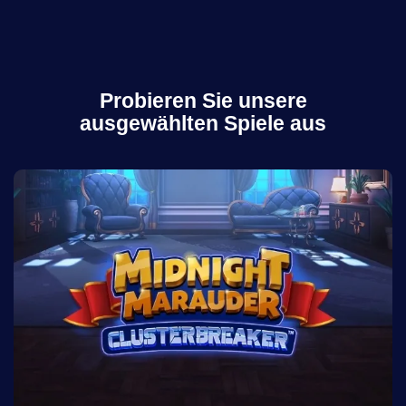
Probieren Sie unsere
ausgewählten Spiele aus