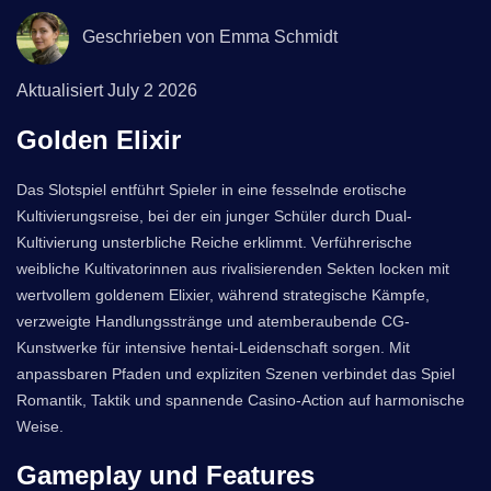
Geschrieben von Emma Schmidt
Aktualisiert
July 2 2026
Golden Elixir
Das Slotspiel entführt Spieler in eine fesselnde erotische
Kultivierungsreise, bei der ein junger Schüler durch Dual-
Kultivierung unsterbliche Reiche erklimmt. Verführerische
weibliche Kultivatorinnen aus rivalisierenden Sekten locken mit
wertvollem goldenem Elixier, während strategische Kämpfe,
verzweigte Handlungsstränge und atemberaubende CG-
Kunstwerke für intensive hentai-Leidenschaft sorgen. Mit
anpassbaren Pfaden und expliziten Szenen verbindet das Spiel
Romantik, Taktik und spannende Casino-Action auf harmonische
Weise.
Gameplay und Features