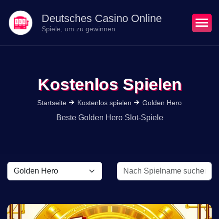
Deutsches Casino Online
Spiele, um zu gewinnen
Kostenlos Spielen
Startseite
Kostenlos spielen
Golden Hero
Beste Golden Hero Slot-Spiele