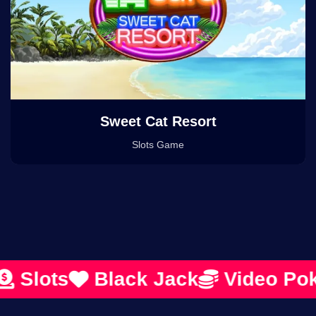
Sweet Cat Resort
Slots Game
Slots
Black Jack
Video Pok