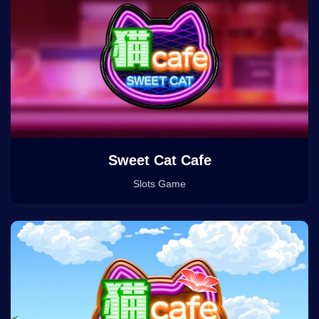
Sweet Cat Cafe
Slots Game