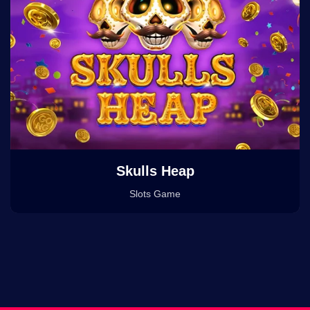
Skulls Heap
Slots Game