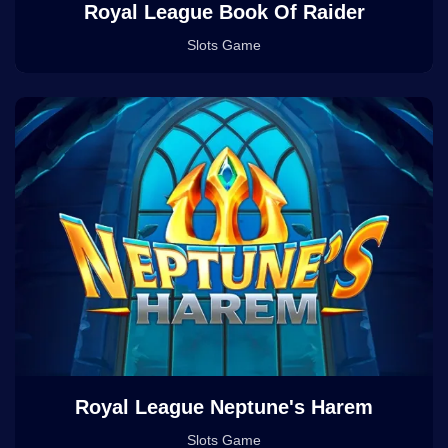
Royal League Book Of Raider
Slots Game
Royal League Neptune's Harem
Slots Game