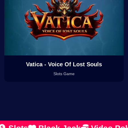
Vatica - Voice Of Lost Souls
Slots Game