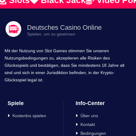
Slots
Black Jack
Video Pok
Deutsches Casino Online
Spielen, um zu gewinnen
Mit der Nutzung von Slot Games stimmen Sie unseren
Nutzungsbedingungen zu, akzeptieren alle Risiken des
Glücksspiels und bestätigen, dass Sie mindestens 18 Jahre alt
sind und sich in einer Jurisdiktion befinden, in der Krypto-
Glücksspiel legal ist.
Spiele
Info-Center
Kostenlos spielen
Über uns
Kontakt
Bedingungen