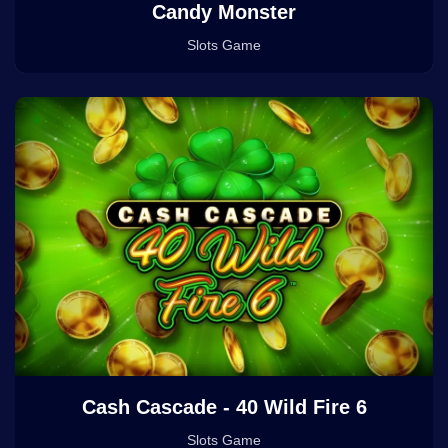
Candy Monster
Slots Game
Cash Cascade - 40 Wild Fire 6
Slots Game