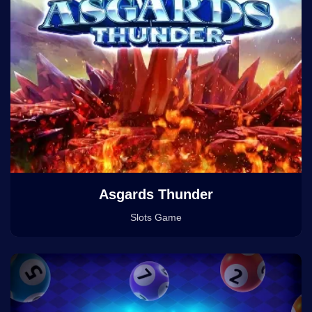
Asgards Thunder
Slots Game