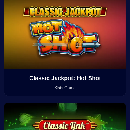
Classic Jackpot: Hot Shot
Slots Game