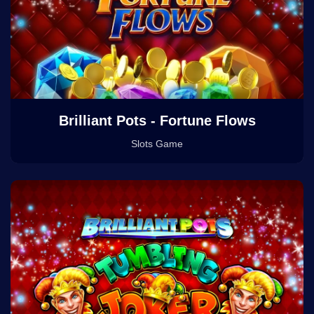
Brilliant Pots - Fortune Flows
Slots Game