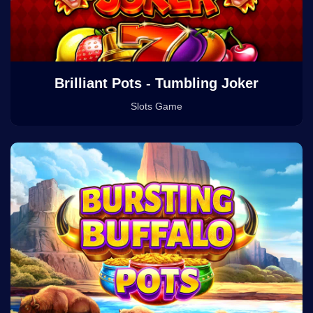
Brilliant Pots - Tumbling Joker
Slots Game