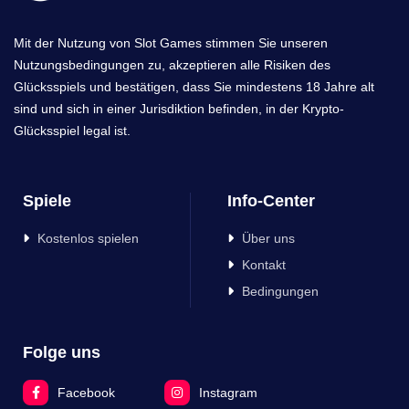
Mit der Nutzung von Slot Games stimmen Sie unseren
Nutzungsbedingungen zu, akzeptieren alle Risiken des
Glücksspiels und bestätigen, dass Sie mindestens 18 Jahre alt
sind und sich in einer Jurisdiktion befinden, in der Krypto-
Glücksspiel legal ist.
Spiele
Info-Center
Kostenlos spielen
Über uns
Kontakt
Bedingungen
Folge uns
Facebook
Instagram