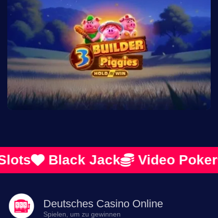
ots
Black Jack
Video Poker
Deutsches Casino Online
Spielen, um zu gewinnen