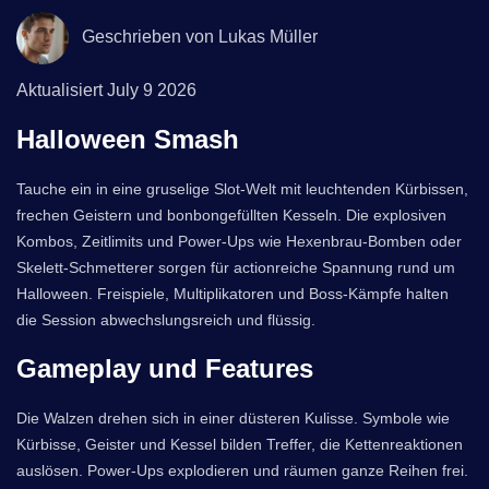
Geschrieben von Lukas Müller
Aktualisiert
July 9 2026
Halloween Smash
Tauche ein in eine gruselige Slot-Welt mit leuchtenden Kürbissen,
frechen Geistern und bonbongefüllten Kesseln. Die explosiven
Kombos, Zeitlimits und Power-Ups wie Hexenbrau-Bomben oder
Skelett-Schmetterer sorgen für actionreiche Spannung rund um
Halloween. Freispiele, Multiplikatoren und Boss-Kämpfe halten
die Session abwechslungsreich und flüssig.
Gameplay und Features
Die Walzen drehen sich in einer düsteren Kulisse. Symbole wie
Kürbisse, Geister und Kessel bilden Treffer, die Kettenreaktionen
auslösen. Power-Ups explodieren und räumen ganze Reihen frei.